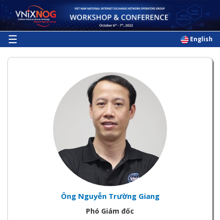
Skip
to
main
content
☰
English
Ông Nguyễn Trường Giang
Phó Giám đốc