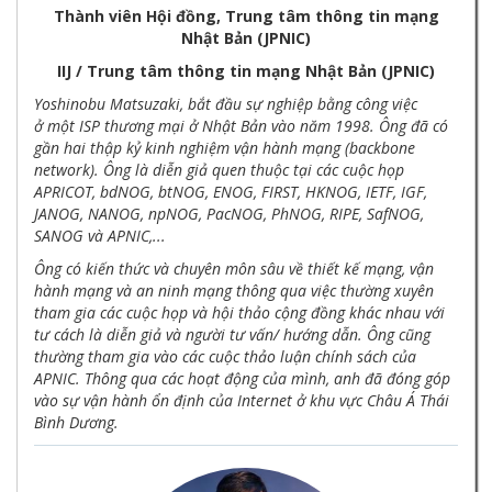
Thành viên Hội đồng, Trung tâm thông tin mạng
Nhật Bản (JPNIC)
IIJ / Trung tâm thông tin mạng Nhật Bản (JPNIC)
Yoshinobu Matsuzaki, bắt đầu sự nghiệp bằng công việc
ở một ISP thương mại ở Nhật Bản vào năm 1998. Ông đã có
gần hai thập kỷ kinh nghiệm vận hành mạng (backbone
network). Ông là diễn giả quen thuộc tại các cuộc họp
APRICOT, bdNOG, btNOG, ENOG, FIRST, HKNOG, IETF, IGF,
JANOG, NANOG, npNOG, PacNOG, PhNOG, RIPE, SafNOG,
SANOG và APNIC,...
Ông có kiến thức và chuyên môn sâu về thiết kế mạng, vận
hành mạng và an ninh mạng thông qua việc thường xuyên
tham gia các cuộc họp và hội thảo cộng đồng khác nhau với
tư cách là diễn giả và người tư vấn/ hướng dẫn. Ông cũng
thường tham gia vào các cuộc thảo luận chính sách của
APNIC. Thông qua các hoạt động của mình, anh đã đóng góp
vào sự vận hành ổn định của Internet ở khu vực Châu Á Thái
Bình Dương.